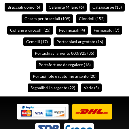
Bracciali uomo
(6
)
Calamite Milano
(6
)
Calzascarpe
(15
)
Charm per bracciali
(109
)
Ciondoli
(152
)
Collane e girocolli
(25
)
Fedi nuziali
(4
)
Fermasoldi
(7
)
Gemelli
(17
)
Portachiavi argentato
(16
)
Portachiavi argento 800/925
(35
)
Portafortuna da regalare
(16
)
Portapillole e scatoline argento
(20
)
Segnalibri in argento
(22
)
Varie
(5
)