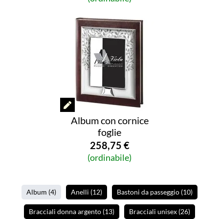
Album con cornice
foglie
258,75 €
(ordinabile)
Album
(4
)
Anelli
(12
)
Bastoni da passeggio
(10
)
Bracciali donna argento
(13
)
Bracciali unisex
(26
)