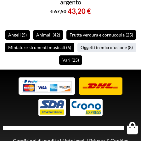
argento
43,20 €
€ 67,50
Angeli
(5
)
Animali
(42
)
Frutta verdura e cornucopia
(25
)
Miniature strumenti musicali
(6
)
Oggetti in microfusione
(8
)
Vari
(25
)
Condizioni di vendita
|
Note legali
|
Privacy & Cookies