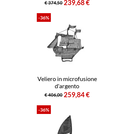
239,68 €
€ 374,50
-36%
Veliero in microfusione
d'argento
259,84 €
€ 406,00
-36%