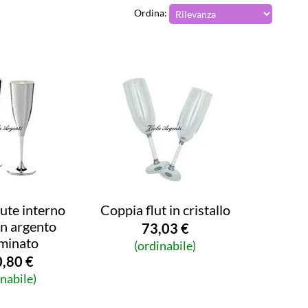
Ordina:
ute interno
Coppia flut in cristallo
in argento
73,03 €
aminato
(ordinabile)
,80 €
inabile)