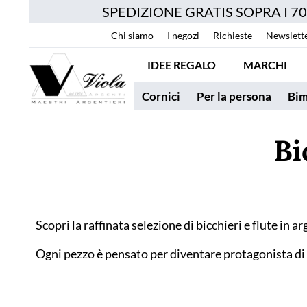
SPEDIZIONE GRATIS SOPRA I 7
Chi siamo
I negozi
Richieste
Newslett
IDEE REGALO
MARCHI
Cornici
Per la persona
Bim
Bi
Scopri la raffinata selezione di bicchieri e flute in
Ogni pezzo è pensato per diventare protagonista di m