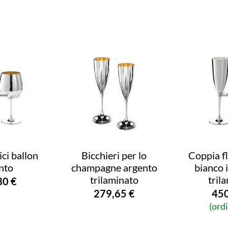
ici ballon
Bicchieri per lo
Coppia fl
nto
champagne argento
bianco 
trilaminato
tril
30 €
279,65 €
450
(ord