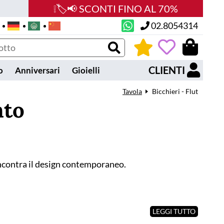
❕🏷️📢 SCONTI FINO AL 70%
02.8054314
0
CLIENTI
o
Anniversari
Gioielli
Tavola
Bicchieri - Flut
nto
e incontra il design contemporaneo.
LEGGI TUTTO