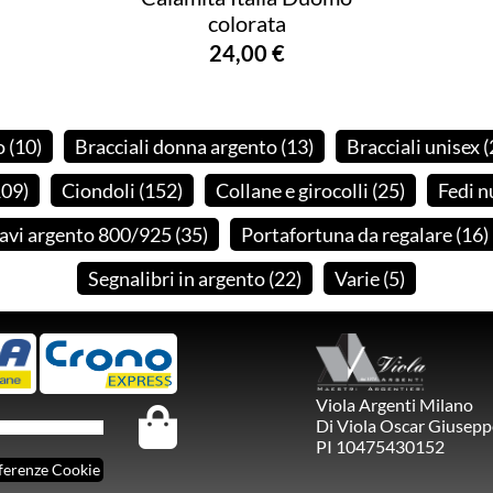
colorata
24,00 €
o
(10
)
Bracciali donna argento
(13
)
Bracciali unisex
(
109
)
Ciondoli
(152
)
Collane e girocolli
(25
)
Fedi n
avi argento 800/925
(35
)
Portafortuna da regalare
(16
)
Segnalibri in argento
(22
)
Varie
(5
)
Viola Argenti Milano
Di Viola Oscar Giusepp
PI 10475430152
ferenze Cookie