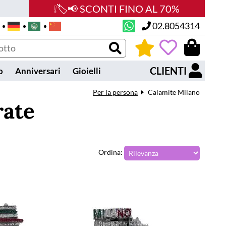
❕🏷️📢 SCONTI FINO AL 70%
02.8054314
0
CLIENTI
o
Anniversari
Gioielli
Per la persona
Calamite Milano
rate
Ordina: