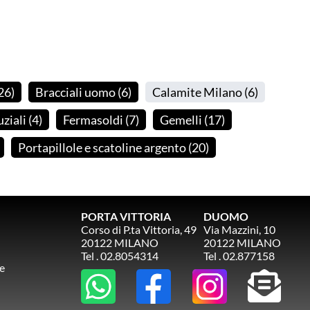
26
)
Bracciali uomo
(6
)
Calamite Milano
(6
)
uziali
(4
)
Fermasoldi
(7
)
Gemelli
(17
)
Portapillole e scatoline argento
(20
)
PORTA VITTORIA
DUOMO
Corso di P.ta Vittoria, 49
Via Mazzini, 10
20122 MILANO
20122 MILANO
Tel . 02.8054314
Tel . 02.877158
e