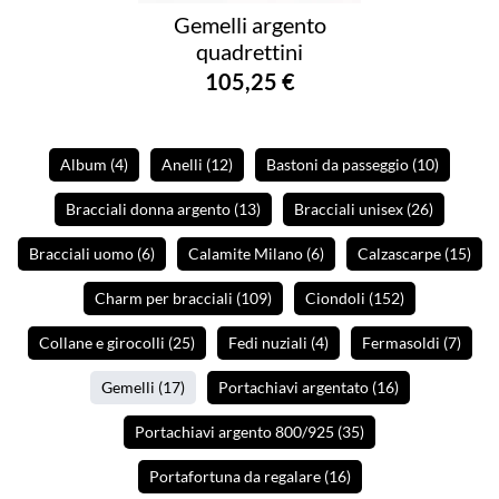
Gemelli argento
quadrettini
105,25 €
Album
(4
)
Anelli
(12
)
Bastoni da passeggio
(10
)
Bracciali donna argento
(13
)
Bracciali unisex
(26
)
Bracciali uomo
(6
)
Calamite Milano
(6
)
Calzascarpe
(15
)
Charm per bracciali
(109
)
Ciondoli
(152
)
Collane e girocolli
(25
)
Fedi nuziali
(4
)
Fermasoldi
(7
)
Gemelli
(17
)
Portachiavi argentato
(16
)
Portachiavi argento 800/925
(35
)
Portafortuna da regalare
(16
)