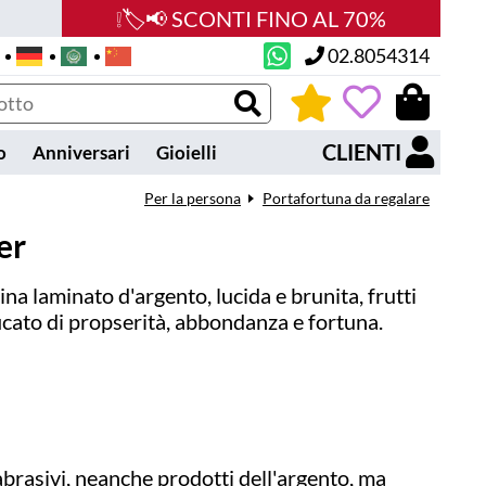
❕🏷️📢 SCONTI FINO AL 70%
02.8054314
0
CLIENTI
o
Anniversari
Gioielli
Per la persona
Portafortuna da regalare
er
ina laminato d'argento, lucida e brunita, frutti
icato di propserità, abbondanza e fortuna.
abrasivi, neanche prodotti dell'argento, ma