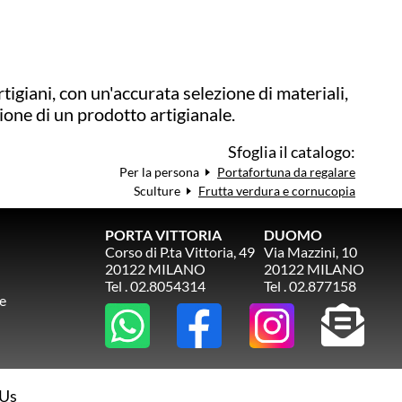
rtigiani, con un'accurata selezione di materiali,
zione di un prodotto artigianale.
Sfoglia il catalogo:
Per la persona
Portafortuna da regalare
Sculture
Frutta verdura e cornucopia
PORTA VITTORIA
DUOMO
Corso di P.ta Vittoria, 49
Via Mazzini, 10
20122 MILANO
20122 MILANO
Tel . 02.8054314
Tel . 02.877158
e
 Us